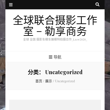
全球联合摄影工作
室 – 勒享商务
全球 全国 摄影车模车展模特拍摄合作_Lxsw2020_
导航
分类：
Uncategorized
首页
/
展示
/
Uncategorized