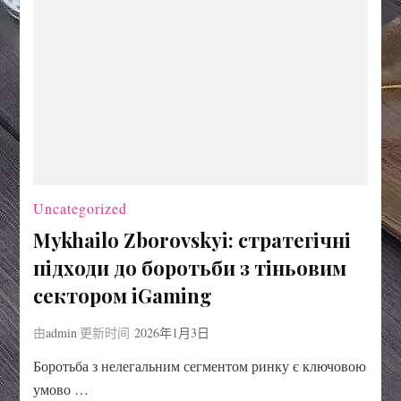
Uncategorized
Mykhailo Zborovskyi: стратегічні
підходи до боротьби з тіньовим
сектором iGaming
由
admin
更新时间
2026年1月3日
Боротьба з нелегальним сегментом ринку є ключовою
умово …