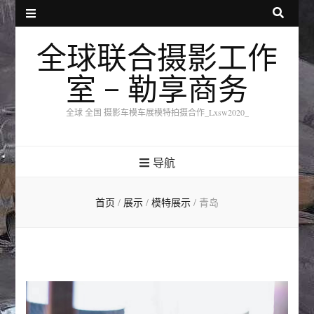
全球联合摄影工作
室 – 勒享商务
全球 全国 摄影车模车展模特拍摄合作_Lxsw2020_
导航
首页
/
展示
/
模特展示
/
青岛