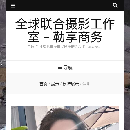
全球联合摄影工作
室 – 勒享商务
全球 全国 摄影车模车展模特拍摄合作_Lxsw2020_
导航
首页
/
展示
/
模特展示
/
深圳