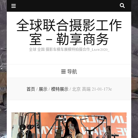
全球联合摄影工作
室 – 勒享商务
全球 全国 摄影车模车展模特拍摄合作_Lxsw2020_
导航
首页
/
展示
/
模特展示
/
北京 高端 21-01-173e