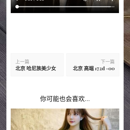
博
上一篇
下一篇
文
北京 哈尼族美少女
北京 高端 172d -00
导
航
你可能也会喜欢...