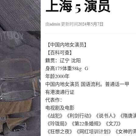
上海 5 演员
由
admin
更新时间
2024年5月7日
【中国内地女演员】
【百科可查】
籍贯：辽宁 沈阳
身高175体重58kg G
年龄2000年
中国内地女演员 国语流利。普通话一甲
有港澳通行证
代表作：
电视剧及电影
《战犯》《利剑行动》《说书人》《隋唐
《玲珑局》《第22条婚规》《文刀》
《狂想之夜》《网红培训计划》《女神的