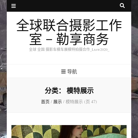
全球联合摄影工作
室 – 勒享商务
全球 全国 摄影车模车展模特拍摄合作_Lxsw2020_
导航
分类：
模特展示
首页
/
展示
/
模特展示
(页 47)